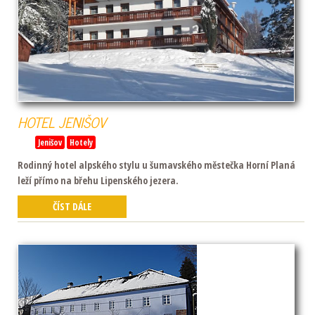
Nová kabinková lanovka
Sjezdové tratě
Půjčovna lyží Intersport
WEBCAM A POČASÍ
HOTEL
JENIŠOV
KONTAKT
Jenišov
Hotely
Rodinný hotel alpského stylu u šumavského městečka Horní Planá
leží přímo na břehu Lipenského jezera.
ČÍST DÁLE