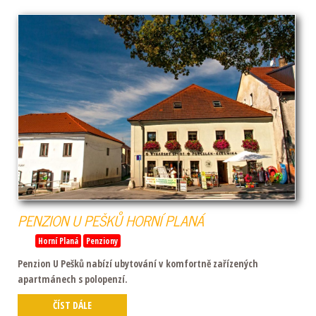
PENZION
U
PEŠKŮ
HORNÍ
PLANÁ
Horní Planá
Penziony
Penzion U Pešků nabízí ubytování v komfortně zařízených
apartmánech s polopenzí.
ČÍST DÁLE