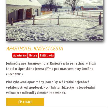
APARTHOTEL
KNÍŽECÍ
CESTA
Apartmány
Hotely
Bližší Lhota
Jedinečný apartmánový hotel Knížecí cesta se nachází v Bližší
Lhotě u Lipenského jezera přímo pod masivem hory Smrčina
(Hochficht).
Plně vybavené apartmány jsou díky své krátké dojezdové
vzdálenosti od sjezdovek Hochfichtu i běžeckých stop ideální
volbou pro milovníky zimních radovánek.
ČÍST DÁLE