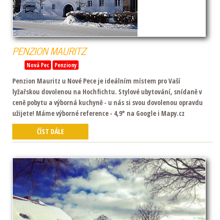
PENZION
MAURITZ
Nová Pec
Penziony
Penzion Mauritz u Nové Pece je ideálním místem pro Vaší
lyžařskou dovolenou na Hochfichtu. Stylové ubytování, snídaně v
ceně pobytu a výborná kuchyně - u nás si svou dovolenou opravdu
užijete! Máme výborné reference - 4,9* na Google i Mapy.cz
ČÍST DÁLE